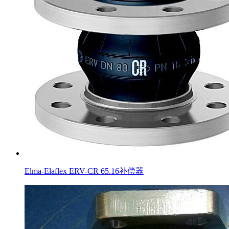
Elma-Elaflex ERV-CR 65.16补偿器