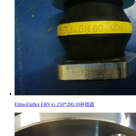
Elma-Elaflex ERV-G 250*200.10补偿器