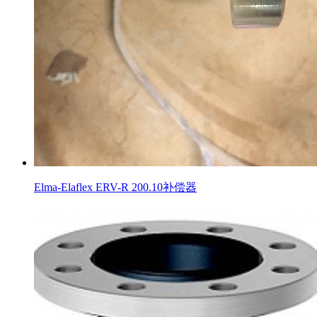
Elma-Elaflex ERV-R 200.10补偿器