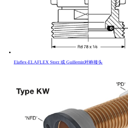
Elaflex-ELAFLEX Storz 或 Guillemin对称接头