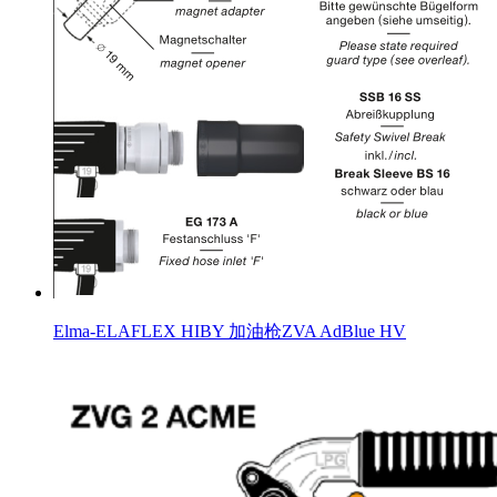
Elma-ELAFLEX HIBY 加油枪ZVA AdBlue HV