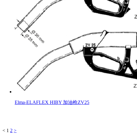
Elma-ELAFLEX HIBY 加油枪ZV25
<
1
2
>