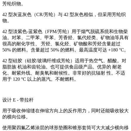
芳纶织物。
42 型灰蓝灰色（CR/芳纶）与 42 型灰色相似，但采用芳纶织
物。
42 型淡紫色-蓝紫色（FPM/芳纶）用于烟气脱硫系统和生物柴
油。对苯、二甲苯、甲苯、芳香烃、氯代烃类、矿物油等具有
很高的耐化学性、 芳烃、氯化烃、矿物酸和芳烃含量超过
50% 的燃料。含量超过 50% 的燃料。最高温度可达 +180 °C。
42 型硅胶（硅胶/玻璃纤维或芳纶）适用于热空气、醋酸。对
脂肪族 机油和齿轮油。也可提供食品级产品。优异的 耐老
化、耐紫外线、耐臭氧和耐候性。非常好的抗辐射 性。不适
用于 120 °C 以上的蒸汽。不耐燃料。
设计 E - 带拉杆
用于吸收伸缩缝在伸缩方向上的反作用力，同时还能吸收较大
的横向位移。
使用聚四氟乙烯涂层的球形垫圈和锥形套筒可大大减少横向移